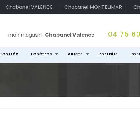
Chabanel VALENCE
Chabanel MONTELIMAR
Ch
04 75 60
mon magasin :
Chabanel Valence
d’entrée
Fenêtres
Volets
Portails
Por