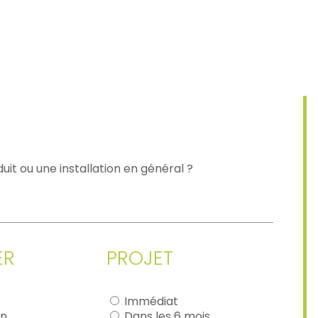
uit ou une installation en général ?
ER
PROJET
Immédiat
on
Dans les 6 mois