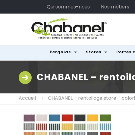
Qui sommes-nous
Nos métiers
Pergolas
Stores
Portes 
CHABANEL – rentoila
Accueil
CHABANEL – rentoilage store – colori