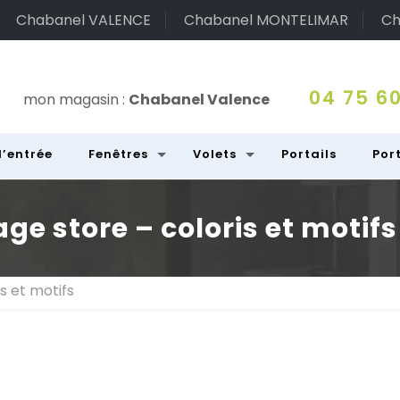
Chabanel VALENCE
Chabanel MONTELIMAR
Ch
04 75 60
mon magasin :
Chabanel Valence
d’entrée
Fenêtres
Volets
Portails
Por
ge store – coloris et motifs
s et motifs