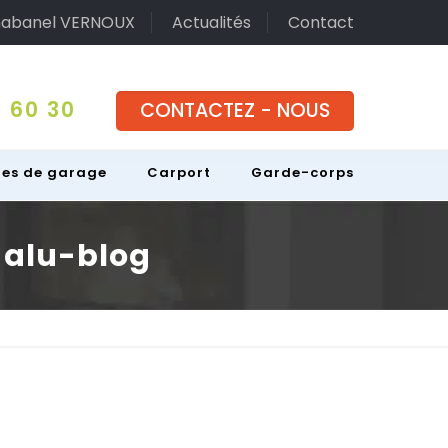
abanel VERNOUX
Actualités
Contact
 60 30
CONTACTEZ - NOUS
tes de garage
Carport
Garde-corps
 alu-blog