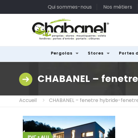
Qui sommes-nous
Nos métiers
Pergolas
Stores
Portes 
CHABANEL – fenetre
Accueil
CHABANEL – fenetre hybride-fenetre