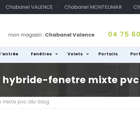
Chabanel VALENCE
Chabanel MONTELIMAR
Ch
04 75 60
mon magasin :
Chabanel Valence
d’entrée
Fenêtres
Volets
Portails
Por
 hybride-fenetre mixte pvc
 mixte pvc alu-blog