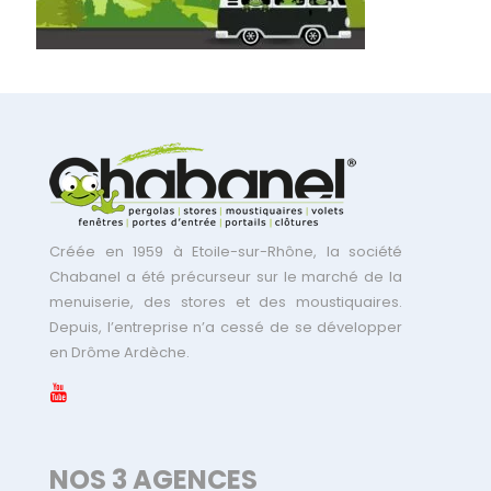
Créée en 1959 à Etoile-sur-Rhône, la société
Chabanel a été précurseur sur le marché de la
menuiserie, des stores et des moustiquaires.
Depuis, l’entreprise n’a cessé de se développer
en Drôme Ardèche.
NOS 3 AGENCES