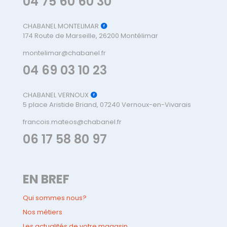
04 75 60 60 30
CHABANEL MONTELIMAR
174 Route de Marseille, 26200 Montélimar
montelimar@chabanel.fr
04 69 03 10 23
CHABANEL VERNOUX
5 place Aristide Briand, 07240 Vernoux-en-Vivarais
francois.mateos@chabanel.fr
06 17 58 80 97
EN BREF
Qui sommes nous?
Nos métiers
Les actualités de votre magasin