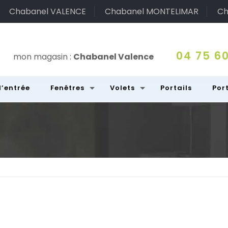
Chabanel VALENCE
Chabanel MONTELIMAR
Ch
04 75 60
mon magasin :
Chabanel Valence
d’entrée
Fenêtres
Volets
Portails
Por