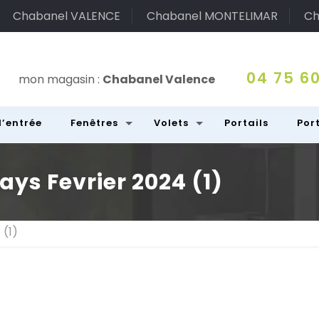
Chabanel VALENCE
Chabanel MONTELIMAR
Ch
04 75 60
mon magasin :
Chabanel Valence
d’entrée
Fenêtres
Volets
Portails
Por
ys Fevrier 2024 (1)
(1)