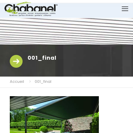
001_final
Accueil
001_final