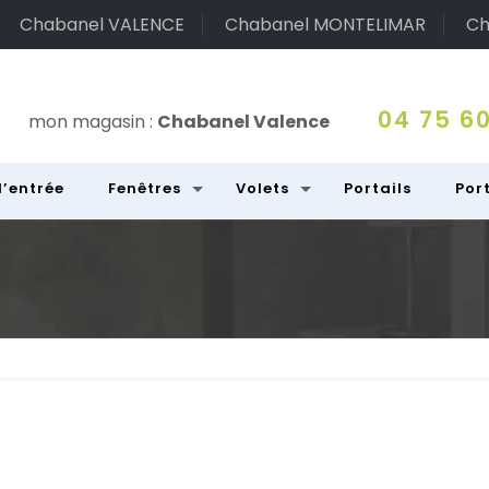
Chabanel VALENCE
Chabanel MONTELIMAR
Ch
04 75 60
mon magasin :
Chabanel Valence
d’entrée
Fenêtres
Volets
Portails
Por