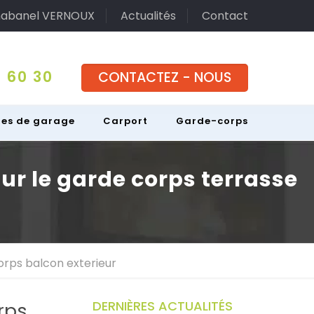
abanel VERNOUX
Actualités
Contact
 60 30
CONTACTEZ - NOUS
tes de garage
Carport
Garde-corps
ur le garde corps terrasse
corps balcon exterieur
DERNIÈRES ACTUALITÉS
rps