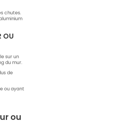
s chutes.
 aluminium
R OU
le sur un
ng du mur.
lus de
re ou ayant
eur ou