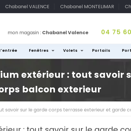
Chabanel VALENCE
Chabanel MONTELIMAR
Ch
04 75 60
mon magasin :
Chabanel Valence
d’entrée
Fenêtres
Volets
Portails
Por
um extérieur : tout savoir s
corps balcon exterieur
ut savoir sur le garde corps terrasse exterieur et garde 
ieur : tout savoir sur le garde co