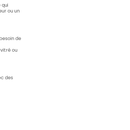
 qui
eur ou un
 besoin de
vitré ou
ec des