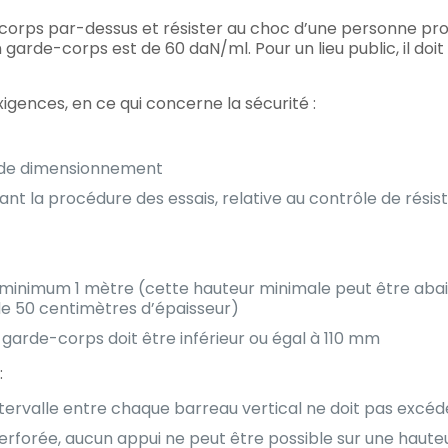
corps par-dessus et résister au choc d’une personne pr
n garde-corps est de 60 daN/ml. Pour un lieu public, il doit
xigences, en ce qui concerne la sécurité :
s de dimensionnement
nt la procédure des essais, relative au contrôle de rési
u minimum 1 mètre (cette hauteur minimale peut être aba
de 50 centimètres d’épaisseur)
du garde-corps doit être inférieur ou égal à 110 mm
:
ntervalle entre chaque barreau vertical ne doit pas excé
erforée, aucun appui ne peut être possible sur une haute