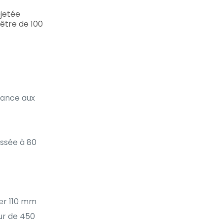
ojetée
 être de 100
stance aux
issée à 80
der 110 mm
ur de 450